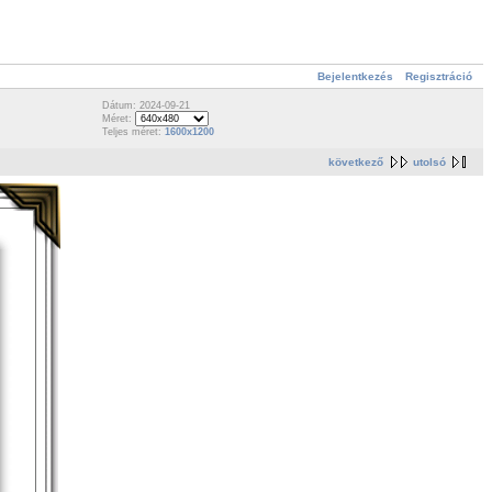
Bejelentkezés
Regisztráció
Dátum: 2024-09-21
Méret:
Teljes méret:
1600x1200
következő
utolsó