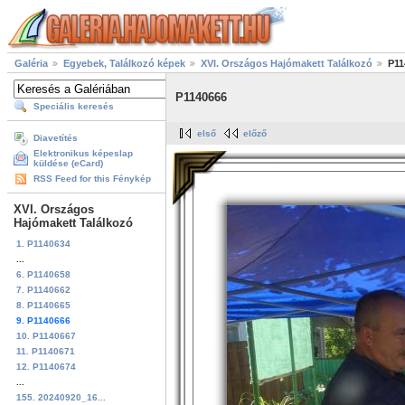
Galéria
Egyebek, Találkozó képek
XVI. Országos Hajómakett Találkozó
P11
P1140666
Speciális keresés
első
előző
Diavetítés
Elektronikus képeslap
küldése (eCard)
RSS Feed for this Fénykép
XVI. Országos
Hajómakett Találkozó
1. P1140634
...
6. P1140658
7. P1140662
8. P1140665
9. P1140666
10. P1140667
11. P1140671
12. P1140674
...
155. 20240920_16...