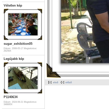
Véletlen kép
sugar_exhibition05
Dátum: 2008-05-17
Megtekintve:
26256X
Legújabb kép
első
előző
P1140634
Dátum: 2024-09-21
Megtekintve:
348895X