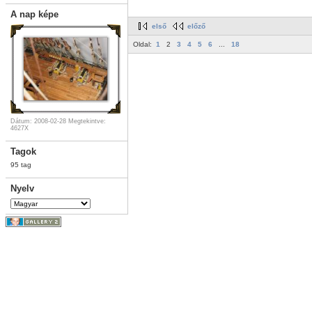
A nap képe
első
előző
Oldal:
1
2
3
4
5
6
...
18
Dátum: 2008-02-28
Megtekintve:
4627X
Tagok
95 tag
Nyelv