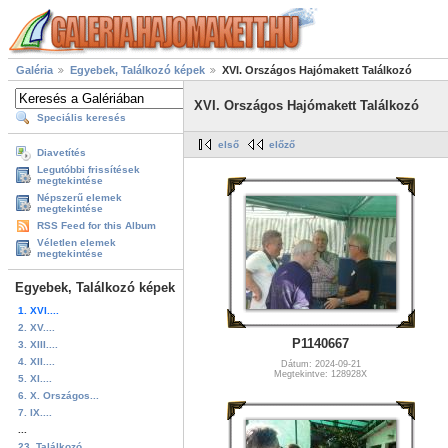
Galéria
Egyebek, Találkozó képek
XVI. Országos Hajómakett Találkozó
XVI. Országos Hajómakett Találkozó
Speciális keresés
első
előző
Diavetítés
Legutóbbi frissítések
megtekintése
Népszerű elemek
megtekintése
RSS Feed for this Album
Véletlen elemek
megtekintése
Egyebek, Találkozó képek
1. XVI....
2. XV....
P1140667
3. XIII....
4. XII....
Dátum: 2024-09-21
Megtekintve: 128928X
5. XI....
6. X. Országos...
7. IX....
...
23. Találkozó...