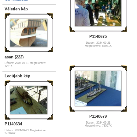
Véletlen kép
P1140675
Dátum: 2024-09-21
Megtekintve: 84041X
asan (222)
Dátum: 2008-01-11
Megtekintve:
7231X
Legújabb kép
P1140679
Dátum: 2024-09-21
P1140634
Megtekintve: 78557X
Dátum: 2024-09-21
Megtekintve:
348896X