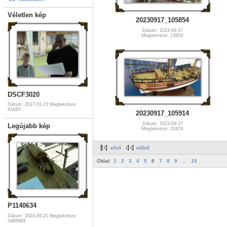
Véletlen kép
20230917_105854
Dátum: 2023-09-17
Megtekintve: 2395X
DSCF3020
Dátum: 2017-01-23
Megtekintve:
4184X
20230917_105914
Dátum: 2023-09-17
Legújabb kép
Megtekintve: 2247X
első
előző
Oldal:
1
2
3
4
5
6
7
8
9
...
15
P1140634
Dátum: 2024-09-21
Megtekintve:
348896X