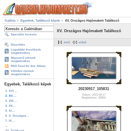
Galéria
Egyebek, Találkozó képek
XV. Országos Hajómakett Találkozó
XV. Országos Hajómakett Találkozó
Speciális keresés
első
előző
Diavetítés
Legutóbbi frissítések
megtekintése
Népszerű elemek
megtekintése
RSS Feed for this Album
Véletlen elemek
megtekintése
Egyebek, Találkozó képek
20230917_105831
1. XVI....
Dátum: 2023-09-17
2. XV....
Megtekintve: 3065X
3. XIII....
4. XII....
5. XI....
6. X. Országos...
7. IX....
...
23. Találkozó...