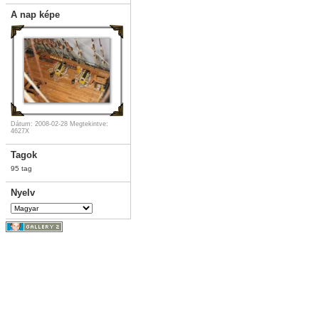
A nap képe
Dátum: 2008-02-28
Megtekintve:
4627X
Tagok
95 tag
Nyelv