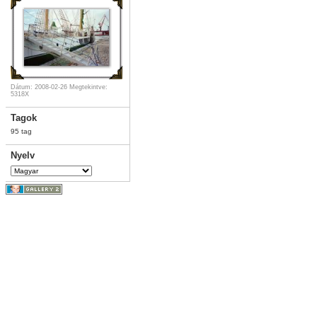
Dátum: 2008-02-26
Megtekintve:
5318X
Tagok
95 tag
Nyelv