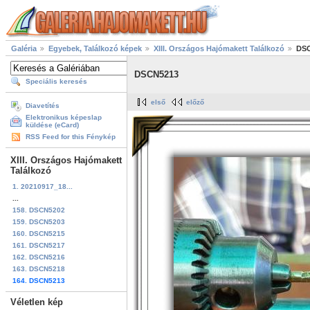
Galéria
Egyebek, Találkozó képek
XIII. Országos Hajómakett Találkozó
DS
DSCN5213
Speciális keresés
első
előző
Diavetítés
Elektronikus képeslap
küldése (eCard)
RSS Feed for this Fénykép
XIII. Országos Hajómakett
Találkozó
1. 20210917_18...
...
158. DSCN5202
159. DSCN5203
160. DSCN5215
161. DSCN5217
162. DSCN5216
163. DSCN5218
164. DSCN5213
Véletlen kép