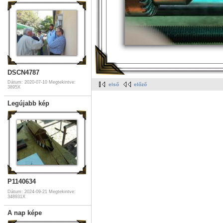
DSCN4787
Dátum: 2020-07-10
Megtekintve:
első
előző
3895X
Legújabb kép
P1140634
Dátum: 2024-09-21
Megtekintve:
348931X
A nap képe