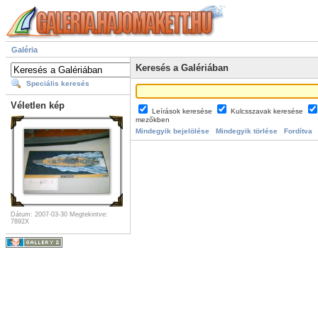
Galéria
Keresés a Galériában
Speciális keresés
Véletlen kép
Leírások keresése
Kulcsszavak keresése
mezőkben
Mindegyik bejelölése
Mindegyik törlése
Fordítva
Dátum: 2007-03-30
Megtekintve:
7892X