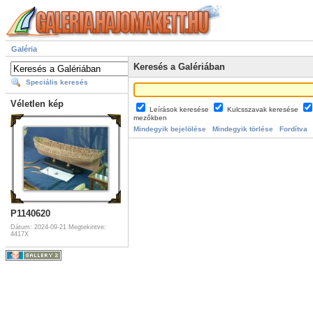
Galéria
Keresés a Galériában
Speciális keresés
Véletlen kép
Leírások keresése
Kulcsszavak keresése
mezőkben
Mindegyik bejelölése
Mindegyik törlése
Fordítva
P1140620
Dátum: 2024-09-21
Megtekintve:
4417X