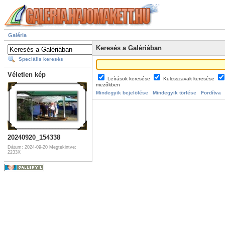
Galéria
Keresés a Galériában
Speciális keresés
Véletlen kép
Leírások keresése
Kulcsszavak keresése
mezőkben
Mindegyik bejelölése
Mindegyik törlése
Fordítva
20240920_154338
Dátum: 2024-09-20
Megtekintve:
2233X