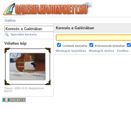
Galéria
Keresés a Galériában
Speciális keresés
Véletlen kép
Leírások keresése
Kulcsszavak keresése
Mindegyik bejelölése
Mindegyik törlése
Fordítva
Dátum: 2006-10-01
Megtekintve:
8027X