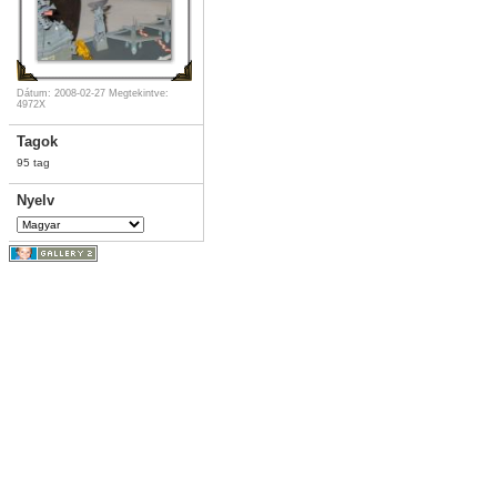
Dátum: 2008-02-27
Megtekintve:
4972X
Tagok
95 tag
Nyelv