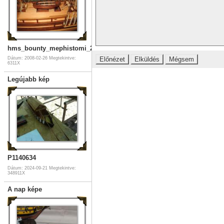
hms_bounty_mephistomi_20
Dátum: 2008-02-26
Megtekintve:
6311X
Legújabb kép
P1140634
Dátum: 2024-09-21
Megtekintve:
348911X
A nap képe