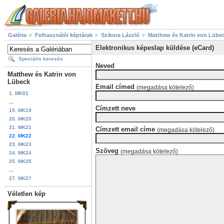
Galéria
Felhasználói képtárak
Szikora László
Matthew és Katrin von Lübe
Elektronikus képeslap küldése (eCard)
Speciális keresés
Neved
Matthew és Katrin von
Lübeck
Email címed
(megadása kötelező)
1. MK01
...
Címzett neve
19. MK19
20. MK20
21. MK21
Címzett email címe
(megadása kötelező)
22. MK22
23. MK23
Szöveg
(megadása kötelező)
24. MK24
25. MK25
...
27. MK27
Véletlen kép