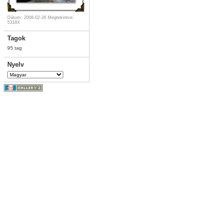
Dátum: 2008-02-26
Megtekintve:
5318X
Tagok
95 tag
Nyelv