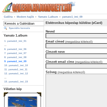
Galéria
Modern hajók
Yamato 1.album
yamato1_imi_09
Elektronikus képeslap küldése (eCard)
Speciális keresés
Neved
Yamato 1.album
1. yamato1_imi_01
Email címed
(megadása kötelező)
...
6. yamato1_imi_06
Címzett neve
7. yamato1_imi_07
8. yamato1_imi_08
9. yamato1_imi_09
Címzett email címe
(megadása kötelező)
10. yamato1_imi_10
11. yamato1_imi_11
Szöveg
(megadása kötelező)
12. yamato1_imi_12
...
15. yamato1_imi_15
Véletlen kép