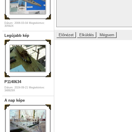
Dátum: 2006-03-04
Megtekintve:
30592X
Legújabb kép
P1140634
Dátum: 2024-09-21
Megtekintve:
348929X
A nap képe