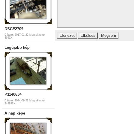
DSCF2709
Dátum: 2017-01-22
Megtekintve:
4651X
Legújabb kép
P1140634
Dátum: 2024-09-21
Megtekintve:
348898X
A nap képe