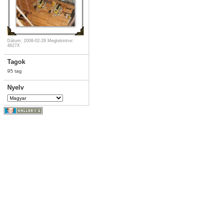
Dátum: 2008-02-28
Megtekintve:
4627X
Tagok
95 tag
Nyelv