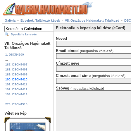
Galéria
Egyebek, Találkozó képek
VII. Országos Hajómakett Találkozó
DSC
Elektronikus képeslap küldése (eCard)
Speciális keresés
Neved
VII. Országos Hajómakett
Találkozó
Email címed
(megadása kötelező)
1. DSCN4209
...
Címzett neve
187. DSCN4407
188. DSCN4408
189. DSCN4409
Címzett email címe
(megadása kötelező)
190. DSCN4410
191. DSCN4411
Szöveg
(megadása kötelező)
192. DSCN4412
193. DSCN4413
...
279. DSCN4515
Véletlen kép