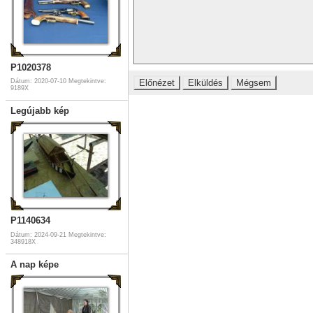
P1020378
Dátum: 2020-07-10
Megtekintve:
9189X
Legújabb kép
P1140634
Dátum: 2024-09-21
Megtekintve:
348918X
A nap képe