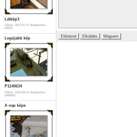
Látkép3
Dátum: 2012-01-01
Megtekintve:
6053X
Legújabb kép
P1140634
Dátum: 2024-09-21
Megtekintve:
348908X
A nap képe