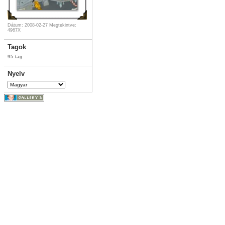
Dátum: 2008-02-27
Megtekintve:
4967X
Tagok
95 tag
Nyelv