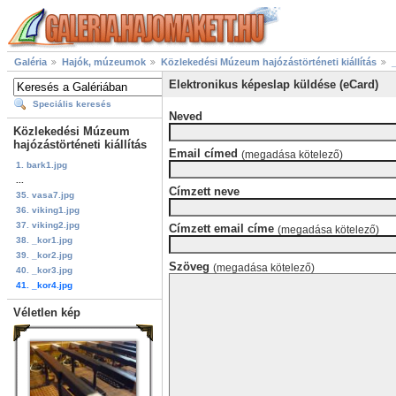
Galéria
Hajók, múzeumok
Közlekedési Múzeum hajózástörténeti kiállítás
Elektronikus képeslap küldése (eCard)
Speciális keresés
Neved
Közlekedési Múzeum
hajózástörténeti kiállítás
Email címed
(megadása kötelező)
1. bark1.jpg
...
Címzett neve
35. vasa7.jpg
36. viking1.jpg
37. viking2.jpg
Címzett email címe
(megadása kötelező)
38. _kor1.jpg
39. _kor2.jpg
Szöveg
(megadása kötelező)
40. _kor3.jpg
41. _kor4.jpg
Véletlen kép