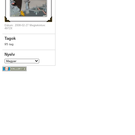
Dátum: 2008-02-27
Megtekintve:
4972X
Tagok
95 tag
Nyelv