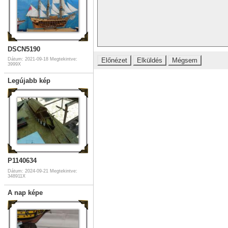
DSCN5190
Dátum: 2021-09-18
Megtekintve:
3999X
Legújabb kép
P1140634
Dátum: 2024-09-21
Megtekintve:
348911X
A nap képe