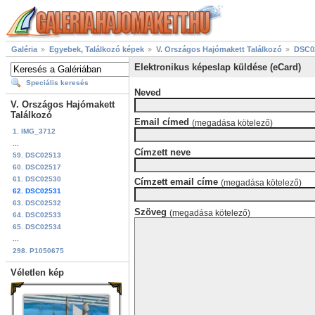
Galéria
Egyebek, Találkozó képek
V. Országos Hajómakett Találkozó
DSC0
Elektronikus képeslap küldése (eCard)
Speciális keresés
Neved
V. Országos Hajómakett
Találkozó
Email címed
(megadása kötelező)
1. IMG_3712
...
Címzett neve
59. DSC02513
60. DSC02517
61. DSC02530
Címzett email címe
(megadása kötelező)
62. DSC02531
63. DSC02532
Szöveg
(megadása kötelező)
64. DSC02533
65. DSC02534
...
298. P1050675
Véletlen kép