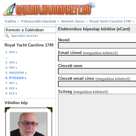
Galéria
Felhasználói képtárak
Nemeth Janos
Royal Yacht Caroline 1749
Elektronikus képeslap küldése (eCard)
Speciális keresés
Neved
Royal Yacht Caroline 1749
1. 004 s
Email címed
(megadása kötelező)
...
3. 003 s
Címzett neve
4. 005 s
5. PA020299 s
6. P7310119 s
Címzett email címe
(megadása kötelező)
7. 007 s
8. 002 s
Szöveg
(megadása kötelező)
9. 013 s
Véletlen kép