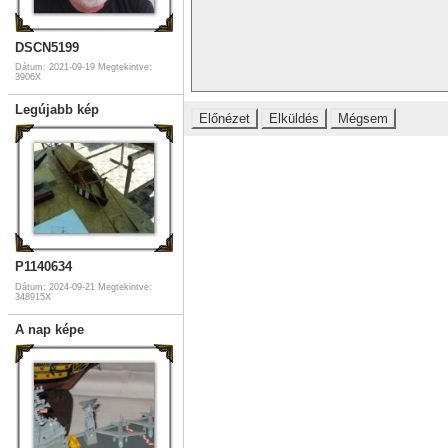
DSCN5199
Dátum: 2021-09-19
Megtekintve:
3906X
Legújabb kép
P1140634
Dátum: 2024-09-21
Megtekintve:
348915X
A nap képe