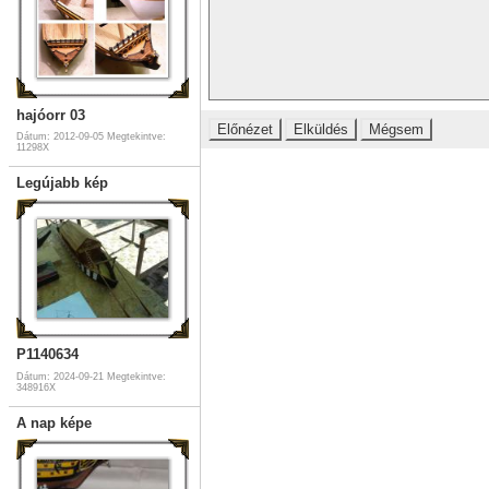
hajóorr 03
Dátum: 2012-09-05
Megtekintve:
11298X
Legújabb kép
P1140634
Dátum: 2024-09-21
Megtekintve:
348916X
A nap képe