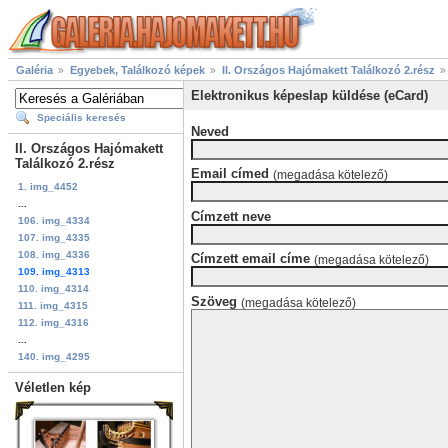
Galéria
Egyebek, Találkozó képek
II. Országos Hajómakett Találkozó 2.rész
Elektronikus képeslap küldése (eCard)
Speciális keresés
Neved
II. Országos Hajómakett
Találkozó 2.rész
Email címed
(megadása kötelező)
1. img_4452
...
Címzett neve
106. img_4334
107. img_4335
108. img_4336
Címzett email címe
(megadása kötelező)
109. img_4313
110. img_4314
Szöveg
(megadása kötelező)
111. img_4315
112. img_4316
...
140. img_4295
Véletlen kép