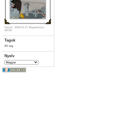
Dátum: 2008-02-27
Megtekintve:
4974X
Tagok
95 tag
Nyelv