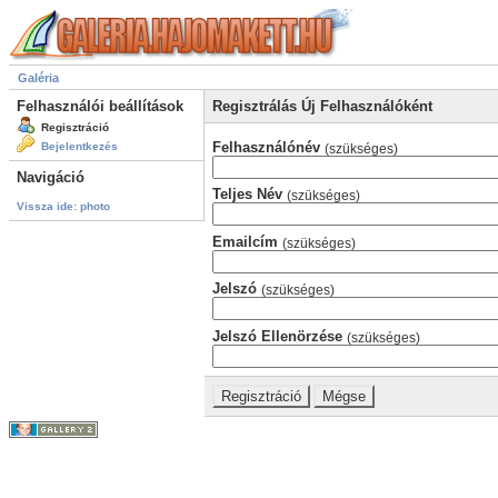
Galéria
Felhasználói beállítások
Regisztrálás Új Felhasználóként
Regisztráció
Felhasználónév
Bejelentkezés
(szükséges)
Navigáció
Teljes Név
(szükséges)
Vissza ide: photo
Emailcím
(szükséges)
Jelszó
(szükséges)
Jelszó Ellenörzése
(szükséges)