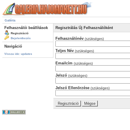
Galéria
Felhasználói beállítások
Regisztrálás Új Felhasználóként
Regisztráció
Felhasználónév
Bejelentkezés
(szükséges)
Navigáció
Teljes Név
(szükséges)
Vissza ide: updates
Emailcím
(szükséges)
Jelszó
(szükséges)
Jelszó Ellenörzése
(szükséges)