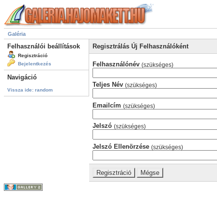
Galéria
Felhasználói beállítások
Regisztrálás Új Felhasználóként
Regisztráció
Felhasználónév
Bejelentkezés
(szükséges)
Navigáció
Teljes Név
(szükséges)
Vissza ide: random
Emailcím
(szükséges)
Jelszó
(szükséges)
Jelszó Ellenörzése
(szükséges)