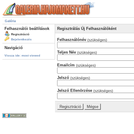
Galéria
Felhasználói beállítások
Regisztrálás Új Felhasználóként
Regisztráció
Felhasználónév
Bejelentkezés
(szükséges)
Navigáció
Teljes Név
(szükséges)
Vissza ide: most viewed
Emailcím
(szükséges)
Jelszó
(szükséges)
Jelszó Ellenörzése
(szükséges)