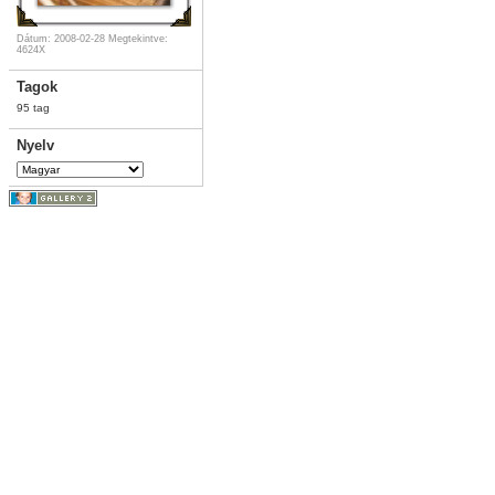
Dátum: 2008-02-28
Megtekintve:
4624X
Tagok
95 tag
Nyelv