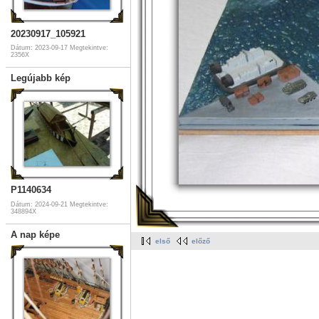
20230917_105921
Dátum: 2023-09-17
Megtekintve:
2356X
Legújabb kép
P1140634
Dátum: 2024-09-21
Megtekintve:
348894X
A nap képe
első
előző