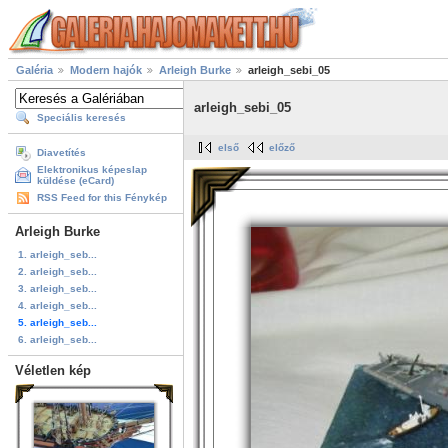
Galéria
Modern hajók
Arleigh Burke
arleigh_sebi_05
arleigh_sebi_05
Speciális keresés
első
előző
Diavetítés
Elektronikus képeslap
küldése (eCard)
RSS Feed for this Fénykép
Arleigh Burke
1. arleigh_seb...
2. arleigh_seb...
3. arleigh_seb...
4. arleigh_seb...
5. arleigh_seb...
6. arleigh_seb...
Véletlen kép