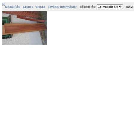
[-]
Megállítás
Szünet
Vissza
További információk
késleltetés:
irány: