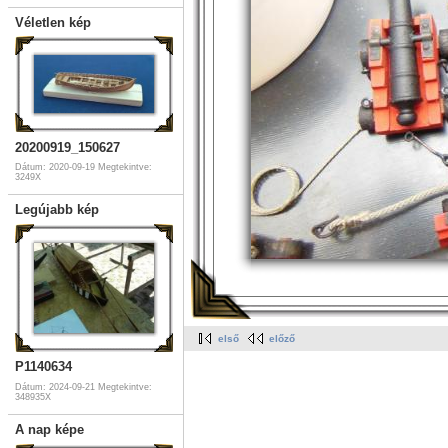
Véletlen kép
20200919_150627
Dátum: 2020-09-19
Megtekintve:
3249X
Legújabb kép
első
előző
P1140634
Dátum: 2024-09-21
Megtekintve:
348935X
A nap képe