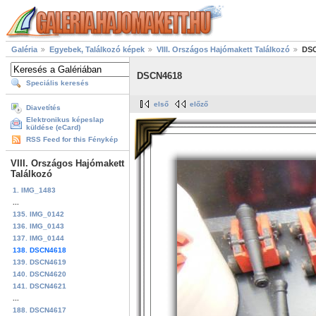
Galéria
Egyebek, Találkozó képek
VIII. Országos Hajómakett Találkozó
DS
DSCN4618
Speciális keresés
első
előző
Diavetítés
Elektronikus képeslap
küldése (eCard)
RSS Feed for this Fénykép
VIII. Országos Hajómakett
Találkozó
1. IMG_1483
...
135. IMG_0142
136. IMG_0143
137. IMG_0144
138. DSCN4618
139. DSCN4619
140. DSCN4620
141. DSCN4621
...
188. DSCN4617