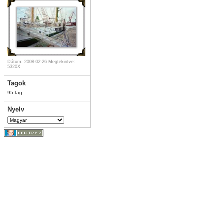
Dátum: 2008-02-26
Megtekintve:
5320X
Tagok
95 tag
Nyelv