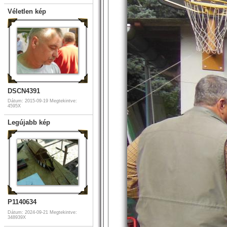
Véletlen kép
DSCN4391
Dátum: 2015-09-19
Megtekintve:
4595X
Legújabb kép
P1140634
Dátum: 2024-09-21
Megtekintve:
348939X