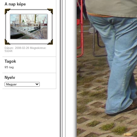
A nap képe
Dátum: 2008-02-26
Megtekintve:
5324X
Tagok
95 tag
Nyelv