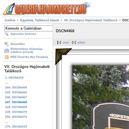
Galéria
Egyebek, Találkozó képek
VII. Országos Hajómakett Találkozó
DSC
DSCN4468
Speciális keresés
első
előző
Diavetítés
Elektronikus képeslap
küldése (eCard)
RSS Feed for this Fénykép
VII. Országos Hajómakett
Találkozó
1. DSCN4209
...
244. DSCN4465
245. DSCN4466
246. DSCN4467
247. DSCN4468
248. DSCN4469
249. DSCN4470
250. DSCN4474
...
279. DSCN4515