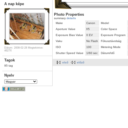
A nap képe
Photo Properties
summary
details
Make
Canon
Model
Aperture Value
f/5
Color Space
Exposure Bias Value
0 EV
Exposure Program
Vaku
No Flash
Fókusztávolság
ISO
100
Metering Mode
Dátum: 2008-02-28
Megtekintve:
4627X
Shutter Speed Value
1/60 sec
Dátum/Idő
Tagok
első
előző
95 tag
Nyelv