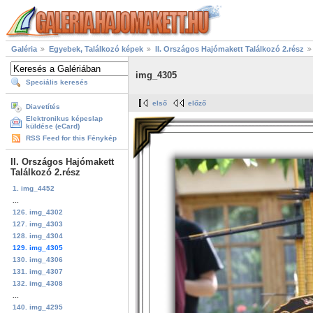
Galéria
Egyebek, Találkozó képek
II. Országos Hajómakett Találkozó 2.rész
img_4305
Speciális keresés
első
előző
Diavetítés
Elektronikus képeslap
küldése (eCard)
RSS Feed for this Fénykép
II. Országos Hajómakett
Találkozó 2.rész
1. img_4452
...
126. img_4302
127. img_4303
128. img_4304
129. img_4305
130. img_4306
131. img_4307
132. img_4308
...
140. img_4295