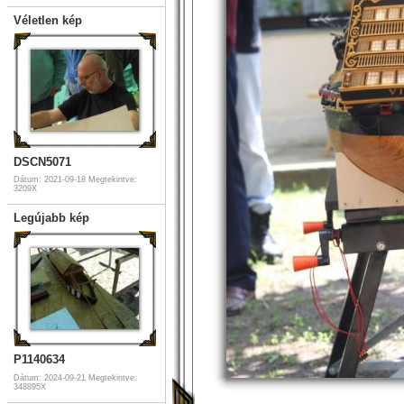
Véletlen kép
DSCN5071
Dátum: 2021-09-18
Megtekintve:
3209X
Legújabb kép
P1140634
Dátum: 2024-09-21
Megtekintve:
348895X