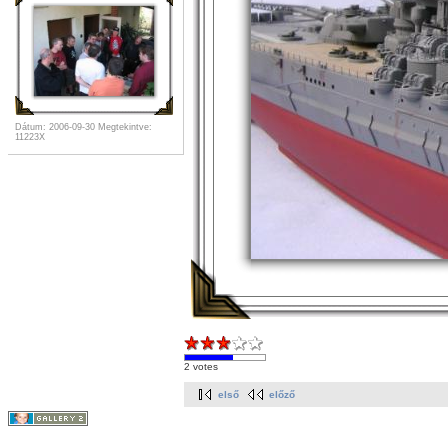
Dátum: 2006-09-30
Megtekintve:
11223X
2 votes
első
előző