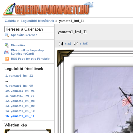
Galéria
Legutóbbi frissítések
yamato1_imi_11
yamato1_imi_11
Speciális keresés
első
előző
Diavetítés
Elektronikus képeslap
küldése (eCard)
RSS Feed for this Fénykép
Legutóbbi frissítések
1. yamato1_imi_12
...
9. yamato1_imi_05
10. yamato1_imi_06
11. yamato1_imi_07
12. yamato1_imi_08
13. yamato1_imi_09
14. yamato1_imi_10
15. yamato1_imi_11
Véletlen kép