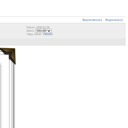
Bejelentkezés
Regisztráció
Dátum: 2008-02-26
Méret:
Teljes méret:
730x547