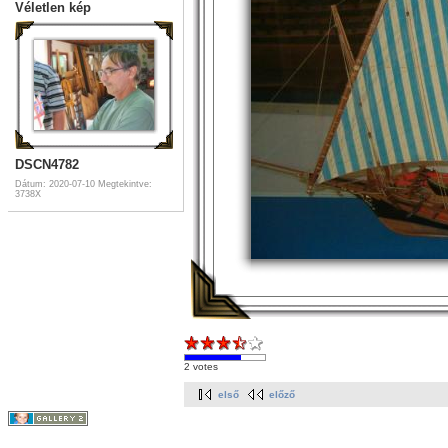
Véletlen kép
DSCN4782
Dátum: 2020-07-10
Megtekintve:
3738X
2 votes
első
előző