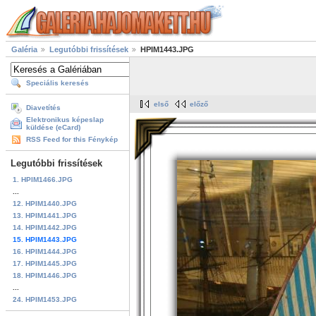
Galéria
Legutóbbi frissítések
HPIM1443.JPG
Speciális keresés
első
előző
Diavetítés
Elektronikus képeslap
küldése (eCard)
RSS Feed for this Fénykép
Legutóbbi frissítések
1. HPIM1466.JPG
...
12. HPIM1440.JPG
13. HPIM1441.JPG
14. HPIM1442.JPG
15. HPIM1443.JPG
16. HPIM1444.JPG
17. HPIM1445.JPG
18. HPIM1446.JPG
...
24. HPIM1453.JPG