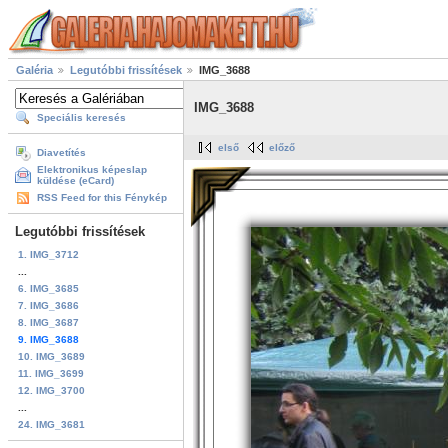
Galéria
Legutóbbi frissítések
IMG_3688
IMG_3688
Speciális keresés
első
előző
Diavetítés
Elektronikus képeslap
küldése (eCard)
RSS Feed for this Fénykép
Legutóbbi frissítések
1. IMG_3712
...
6. IMG_3685
7. IMG_3686
8. IMG_3687
9. IMG_3688
10. IMG_3689
11. IMG_3699
12. IMG_3700
...
24. IMG_3681