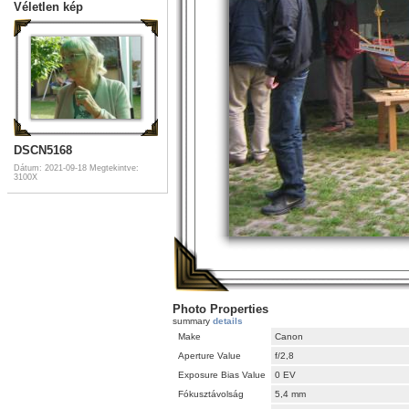
Véletlen kép
DSCN5168
Dátum: 2021-09-18
Megtekintve:
3100X
Photo Properties
summary
details
Make
Canon
Aperture Value
f/2,8
Exposure Bias Value
0 EV
Fókusztávolság
5,4 mm