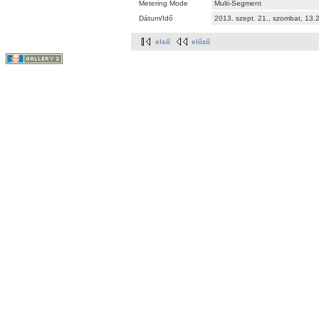
Metering Mode
Multi-Segment
Dátum/Idő
2013. szept. 21., szombat, 13
első
előző