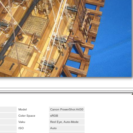
Model
Canon PowerShot A430
Color Space
sRGB
Vaku
Red Eye, Auto-Mode
ISO
Auto