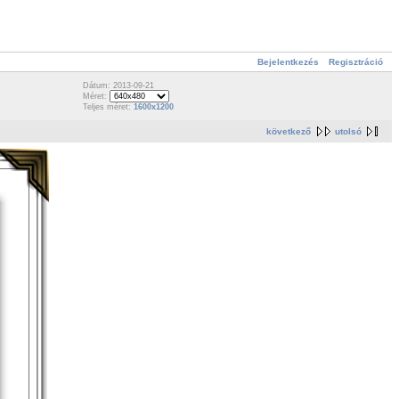
Bejelentkezés
Regisztráció
Dátum: 2013-09-21
Méret:
Teljes méret:
1600x1200
következő
utolsó