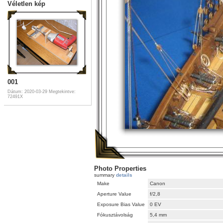
Véletlen kép
001
Dátum: 2020-03-29
Megtekintve:
72491X
Photo Properties
summary
details
Make
Canon
Aperture Value
f/2,8
Exposure Bias Value
0 EV
Fókusztávolság
5,4 mm