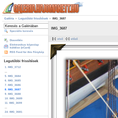
Galéria
Legutóbbi frissítések
IMG_3687
IMG_3687
Speciális keresés
első
előző
Diavetítés
Elektronikus képeslap
küldése (eCard)
RSS Feed for this Fénykép
Legutóbbi frissítések
1. IMG_3712
...
5. IMG_3684
6. IMG_3685
7. IMG_3686
8. IMG_3687
9. IMG_3688
10. IMG_3689
11. IMG_3699
...
24. IMG_3681