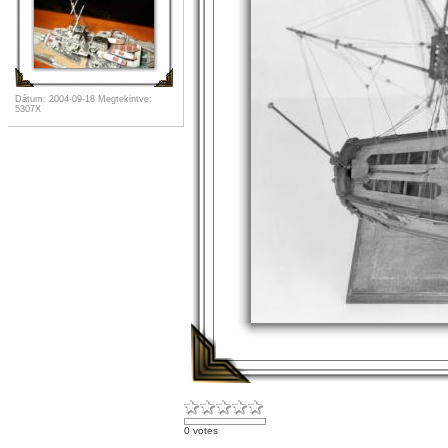
Dátum: 2004-09-18
Megtekintve:
5307X
0 votes