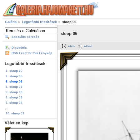
Galéria
Legutóbbi frissítések
sloop 06
sloop 06
Speciális keresés
első
előző
Diavetítés
RSS Feed for this Fénykép
Legutóbbi frissítések
1. sloop 10
2. sloop 05
3. sloop 06
4. sloop 07
5. sloop 08
6. sloop 09
7. sloop 04
...
10. sloop 01
Véletlen kép