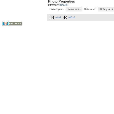
Photo Properties
summary
details
Color Space
Uncalibrated
Dátum/Idő
2005. jún. 6
első
előző