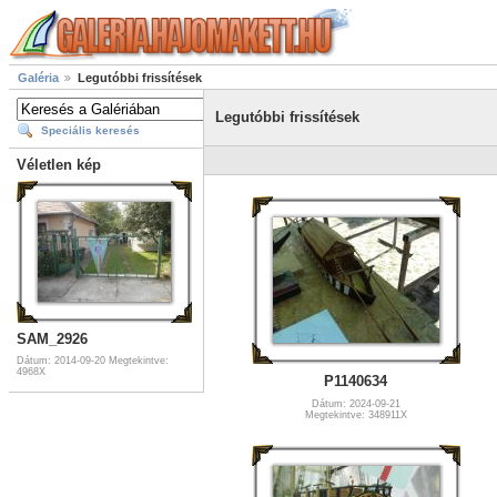
Galéria
Legutóbbi frissítések
Legutóbbi frissítések
Speciális keresés
Véletlen kép
SAM_2926
Dátum: 2014-09-20
Megtekintve:
4968X
P1140634
Dátum: 2024-09-21
Megtekintve: 348911X