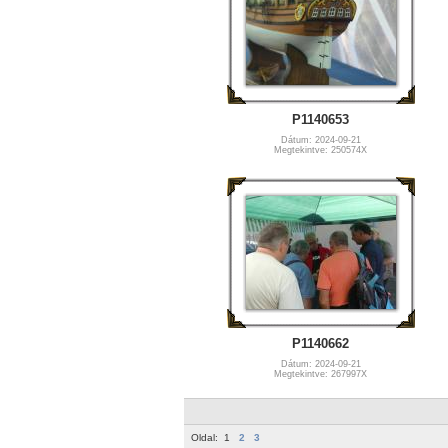
P1140653
Dátum: 2024-09-21
Megtekintve: 250574X
P1140662
Dátum: 2024-09-21
Megtekintve: 267997X
Oldal:
1
2
3