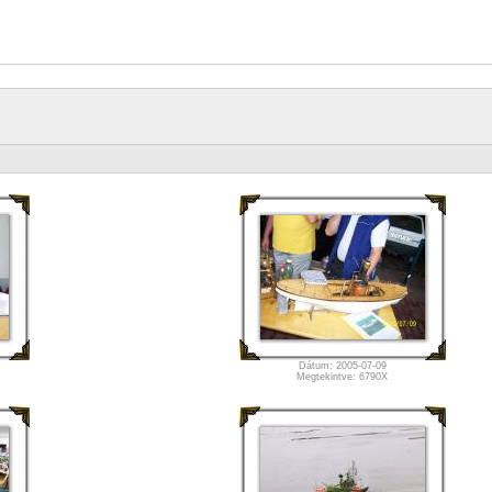
Dátum: 2005-07-09
Megtekintve: 6790X