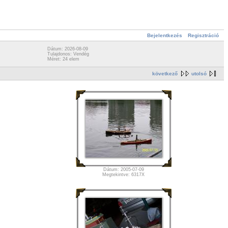
Bejelentkezés
Regisztráció
Dátum: 2026-08-09
Tulajdonos: Vendég
Méret: 24 elem
következő
utolsó
Dátum: 2005-07-09
Megtekintve: 6317X