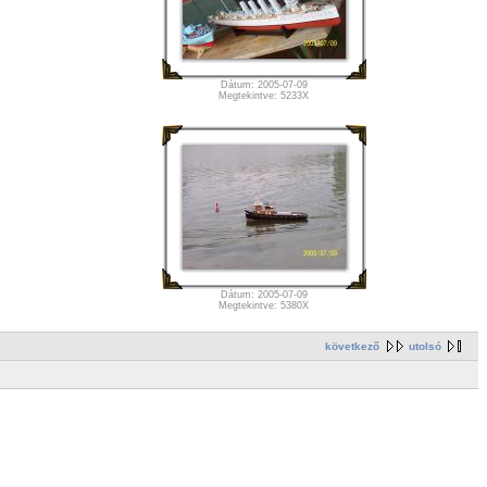
Dátum: 2005-07-09
Megtekintve: 5233X
Dátum: 2005-07-09
Megtekintve: 5380X
következő
utolsó