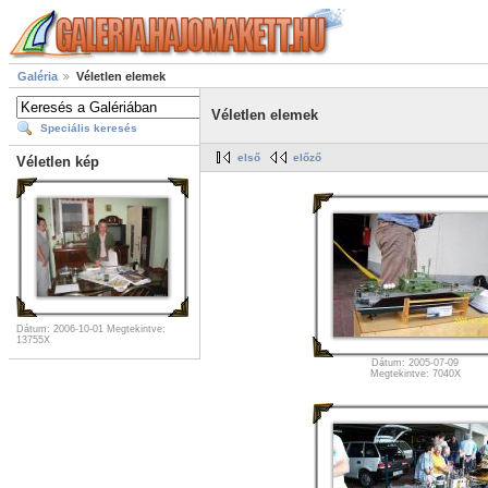
Galéria
Véletlen elemek
Véletlen elemek
Speciális keresés
első
előző
Véletlen kép
Dátum: 2006-10-01
Megtekintve:
13755X
Dátum: 2005-07-09
Megtekintve: 7040X