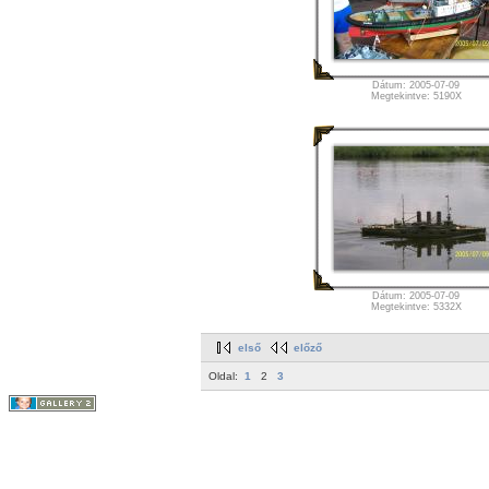
Dátum: 2005-07-09
Megtekintve: 5190X
Dátum: 2005-07-09
Megtekintve: 5332X
első
előző
Oldal:
1
2
3