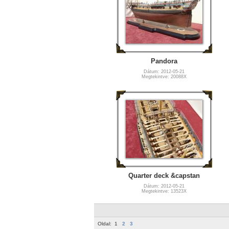
Pandora
Dátum: 2012-05-21
Megtekintve: 20088X
Quarter deck &capstan
Dátum: 2012-05-21
Megtekintve: 13523X
Oldal:
1
2
3