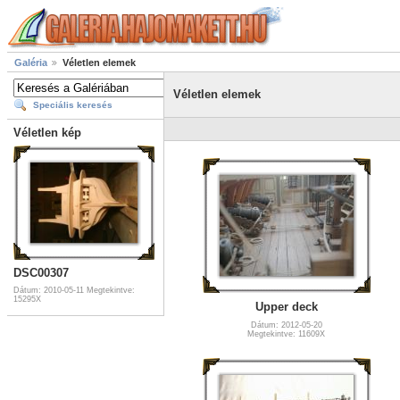
Galéria
Véletlen elemek
Véletlen elemek
Speciális keresés
Véletlen kép
DSC00307
Dátum: 2010-05-11
Megtekintve:
15295X
Upper deck
Dátum: 2012-05-20
Megtekintve: 11609X