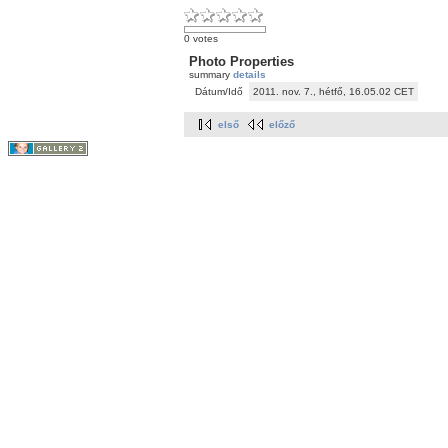
0 votes
Photo Properties
summary
details
Dátum/Idő
2011. nov. 7., hétfő, 16.05.02 CET
első
előző