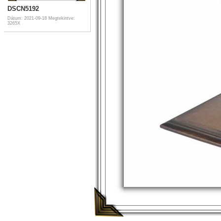
DSCN5192
Dátum: 2021-09-18
Megtekintve:
3265X