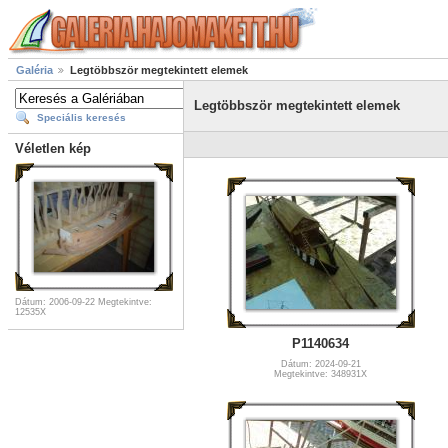
Galéria
Legtöbbször megtekintett elemek
Legtöbbször megtekintett elemek
Speciális keresés
Véletlen kép
Dátum: 2006-09-22
Megtekintve:
12535X
P1140634
Dátum: 2024-09-21
Megtekintve: 348931X