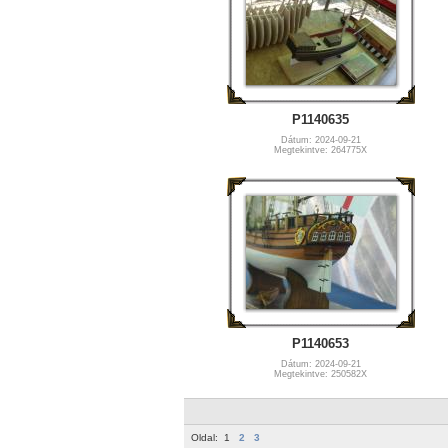
P1140635
Dátum: 2024-09-21
Megtekintve: 264775X
P1140653
Dátum: 2024-09-21
Megtekintve: 250582X
Oldal:
1
2
3