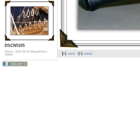
DSCN5105
Dátum: 2021-09-18
Megtekintve:
első
előző
2940X