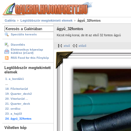
Galéria
Legtöbbször megtekintett elemek
ágyú_32fontos
ágyú_32fontos
Speciális keresés
Kicsit még korai, de itt az első 32 fontos ágyú
Diavetítés
első
előző
Elektronikus képeslap
küldése (eCard)
RSS Feed for this Fénykép
Legtöbbször megtekintett
elemek
1. a_bordák1
...
18. Fővitorlarúd
19. Quarter_deck2
20. Vitorlarúd ...
21. Quarter_deck
22. orrdísz
23. a_hajó3
24. ágyú_32fontos
Véletlen kép