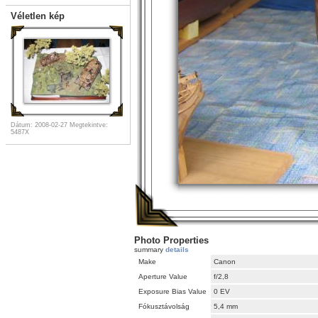
Véletlen kép
Dátum: 2008-02-27
Megtekintve:
5487X
Photo Properties
summary
details
Make
Canon
Aperture Value
f/2,8
Exposure Bias Value
0 EV
Fókusztávolság
5,4 mm