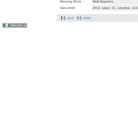
Metering Mode
Multi-Segment
Dátum/Idő
2013. szept. 21., szombat, 13
első
előző