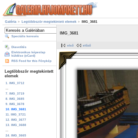
Galéria
Legtöbbször megtekintett elemek
IMG_3681
IMG_3681
Speciális keresés
első
előző
Diavetítés
Elektronikus képeslap
küldése (eCard)
RSS Feed for this Fénykép
Legtöbbször megtekintett
elemek
1. IMG_3712
...
7. IMG_3719
8. IMG_3685
9. IMG_3678
10. IMG_3681
11. IMG_3721
12. IMG_3677
13. IMG_3688
...
24. IMG_3665