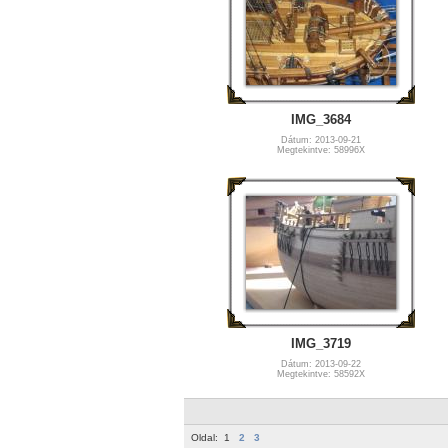
IMG_3684
Dátum: 2013-09-21
Megtekintve: 58996X
IMG_3719
Dátum: 2013-09-22
Megtekintve: 58592X
Oldal:
1
2
3