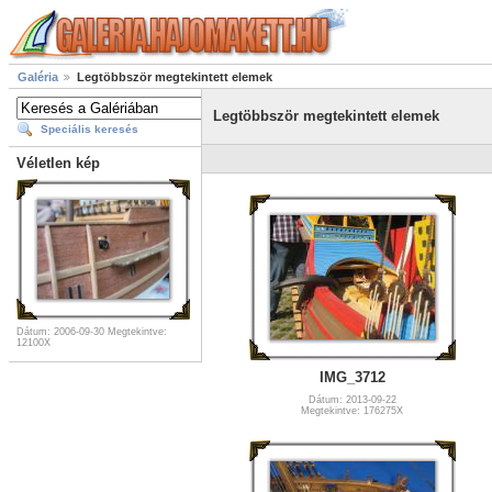
Galéria
Legtöbbször megtekintett elemek
Legtöbbször megtekintett elemek
Speciális keresés
Véletlen kép
Dátum: 2006-09-30
Megtekintve:
12100X
IMG_3712
Dátum: 2013-09-22
Megtekintve: 176275X