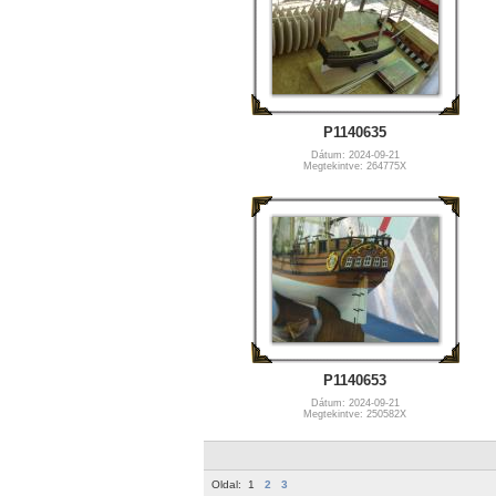
P1140635
Dátum: 2024-09-21
Megtekintve: 264775X
P1140653
Dátum: 2024-09-21
Megtekintve: 250582X
Oldal:
1
2
3