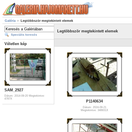
Galéria
Legtöbbször megtekintett elemek
Legtöbbször megtekintett elemek
Speciális keresés
Véletlen kép
SAM_2927
Dátum: 2014-09-20
Megtekintve:
4787X
P1140634
Dátum: 2024-09-21
Megtekintve: 348931X